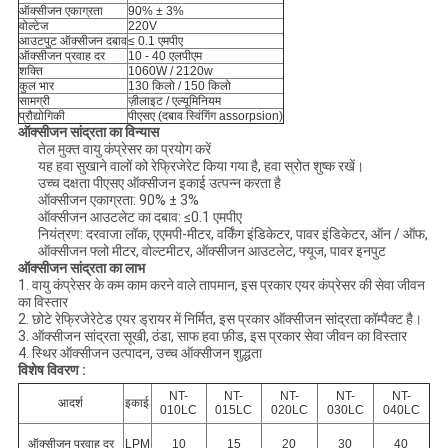
ऑक्सीजन एकाग्रता
90% ± 3%
वोल्टेज
220V
आउटपुट ऑक्सीजन दबाव
≤ 0.1 एमपीए
ऑक्सीजन प्रवाह दर
10 - 40 एलपीएम
शक्ति
1060W / 2120w
कुल भार
130 किलो / 150 किलो
सामग्री
ज़ीलाइट / एल्यूमिनियम
प्रौद्योगिकी
पीएसए (दबाव स्विंगिंग assorpsion)
ऑक्सीजन सांद्रता का विन्यास
तेल मुक्त वायु कंप्रेसर का प्रयोग करें
यह हवा सुखाने वालों को रेफ्रिजेरेट किया गया है, हवा स्रोत शुष्क रखें।
उच्च दक्षता पीएसए ऑक्सीजन इकाई उत्पन्न करता है
ऑक्सीजन एकाग्रता: 90% ± 3%
ऑक्सीजन आउटलेट का दबाव: ≤0.1 एमपीए
नियंत्रण: दरवाजा लॉक, एएमपी-मीटर, वर्किंग इंडिकेटर, पावर इंडिकेटर, ऑन / ऑफ,
ऑक्सीजन फ्लो मीटर, वोल्टमीटर, ऑक्सीजन आउटलेट, फ्यूज, पावर इनपुट
ऑक्सीजन सांद्रता का लाभ
1. वायु कंप्रेसर के कम काम करने वाले तापमान, इस प्रकार एयर कंप्रेसर की सेवा जीवन
का विस्तार
2. छोटे रेफ्रिजेरेटेड एयर ड्रायर में निर्मित, इस प्रकार ऑक्सीजन सांद्रता कॉम्पैक्ट है।
3. ऑक्सीजन सांद्रता सूखी, ठंडा, साफ हवा फ़ीड, इस प्रकार सेवा जीवन का विस्तार
4. स्थिर ऑक्सीजन उत्पादन, उच्च ऑक्सीजन शुद्धता
विशेष विवरण :
NT-
NT-
NT-
NT-
NT-
आदर्श
इकाई
010LC
015LC
020LC
030LC
040LC
ऑक्सीजन प्रवाह दर
LPM
10
15
20
30
40