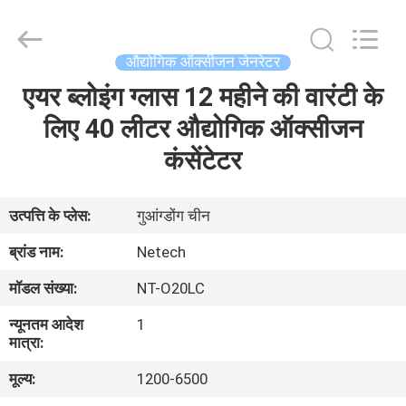
-
2026
Guangzhou OSUNSHINE Environmental Technology Co., Ltd.
All
Rights
औद्योगिक ऑक्सीजन जेनरेटर
Reserved.
एयर ब्लोइंग ग्लास 12 महीने की वारंटी के
घर
लिए 40 लीटर औद्योगिक ऑक्सीजन
उत्पादों
कंसेंटेटर
हमारे
उत्पत्ति के प्लेस:
गुआंग्डोंग चीन
बारे
ब्रांड नाम:
Netech
में
मॉडल संख्या:
NT-O20LC
न्यूनतम आदेश
1
कारखाना
मात्रा:
भ्रमण
मूल्य:
1200-6500