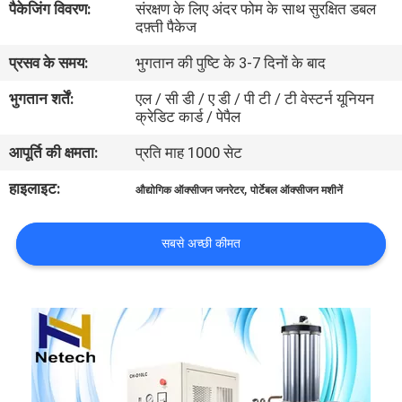
पैकेजिंग विवरण:
संरक्षण के लिए अंदर फोम के साथ सुरक्षित डबल
गुणवत्ता
दफ़्ती पैकेज
नियंत्रण
प्रसव के समय:
भुगतान की पुष्टि के 3-7 दिनों के बाद
भुगतान शर्तें:
एल / सी डी / ए डी / पी टी / टी वेस्टर्न यूनियन
संपर्क
क्रेडिट कार्ड / पेपैल
करें
आपूर्ति की क्षमता:
प्रति माह 1000 सेट
हाइलाइट:
,
औद्योगिक ऑक्सीजन जनरेटर
पोर्टेबल ऑक्सीजन मशीनें
समाचार
सबसे अच्छी कीमत
MERCHANTS
साइटमैप
PRIVACY