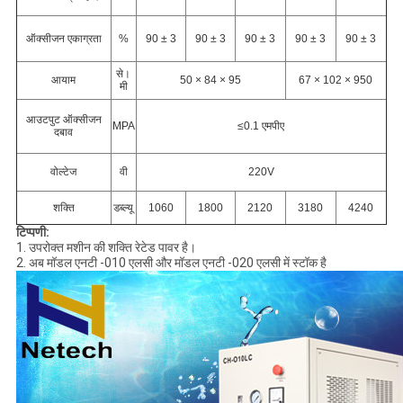
ऑक्सीजन एकाग्रता
%
90 ± 3
90 ± 3
90 ± 3
90 ± 3
90 ± 3
से।
आयाम
50 × 84 × 95
67 × 102 × 950
मी
आउटपुट ऑक्सीजन
MPA
≤0.1 एमपीए
दबाव
वोल्टेज
वी
220V
शक्ति
डब्ल्यू
1060
1800
2120
3180
4240
टिप्पणी:
1. उपरोक्त मशीन की शक्ति रेटेड पावर है।
2. अब मॉडल एनटी -010 एलसी और मॉडल एनटी -020 एलसी में स्टॉक है