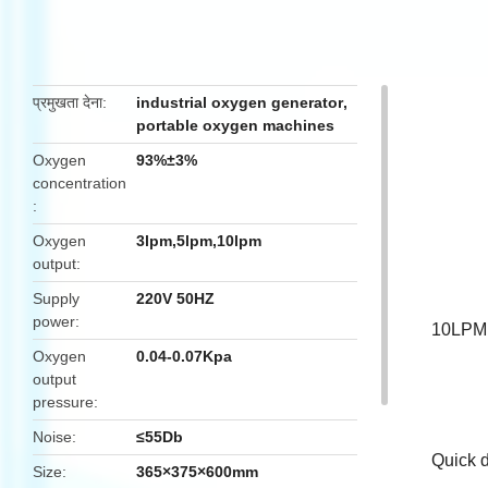
butto
प्रमुखता देना
industrial oxygen generator
,
portable oxygen machines
Oxygen
93%±3%
concentration
Oxygen
3lpm,5lpm,10lpm
output
Supply
220V 50HZ
power
10LPM 
Oxygen
0.04-0.07Kpa
output
pressure
Noise
≤55Db
Quick d
Size
365×375×600mm