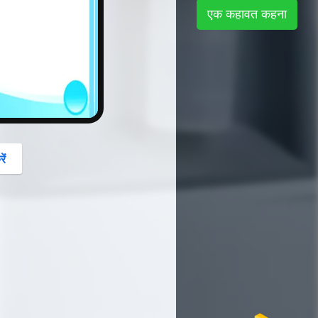
button
एक कहावत कहना
ें