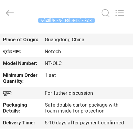
-
2026
Guangzhou OSUNSHINE Environmental Technology Co., Ltd.
All
Rights
औद्योगिक ऑक्सीजन जेनरेटर
Reserved.
घर
Place of Origin:
Guangdong China
उत्पादों
ब्रांड नाम:
Netech
Model Number:
NT-OLC
हमारे
Minimum Order
1 set
बारे
Quantity:
में
मूल्य:
For futher discussion
Packaging
Safe double carton package with
कारखाना
Details:
foam inside for protection
भ्रमण
Delivery Time:
5-10 days after payment confirmed