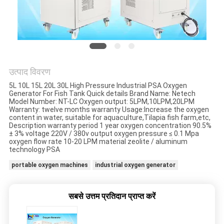
POLICY
उत्पाद विवरण
5L 10L 15L 20L 30L High Pressure Industrial PSA Oxygen
Generator For Fish Tank​ Quick details Brand Name: Netech
Model Number: NT-LC Oxygen output: 5LPM,10LPM,20LPM
Warranty: twelve months warranty Usage:Increase the oxygen
content in water, suitable for aquaculture,Tilapia fish farm,etc,
Description warranty period 1 year oxygen concentration 90.5%
± 3% voltage 220V / 380v output oxygen pressure ≤ 0.1 Mpa
oxygen flow rate 10-20 LPM material zeolite / aluminum
technology PSA
portable oxygen machines
industrial oxygen generator
सबसे उत्तम प्रतिदान प्राप्त करें