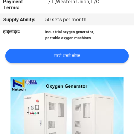
Payment
T/T ,Western Union, L/C
गुणवत्ता
Terms:
नियंत्रण
Supply Ability:
50 sets per month
हाइलाइट:
,
industrial oxygen generator
संपर्क
portable oxygen machines
करें
सबसे अच्छी कीमत
समाचार
MERCHANTS
साइटमैप
PRIVACY