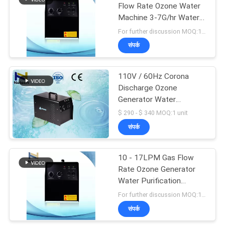
Flow Rate Ozone Water
Machine 3-7G/hr Water
452
Purifier
For further discussion MOQ:1 set
संपर्क
घरेलू ओजोन जेनरेटर
110V / 60Hz Corona
Discharge Ozone
Generator Water
Purification O3 Drinking
$ 290 - $ 340 MOQ:1 unit
Water Plant
संपर्क
28
10 - 17LPM Gas Flow
होटल ओजोन मशीन
Rate Ozone Generator
Water Purification
Drinking Water
For further discussion MOQ:1 set
संपर्क