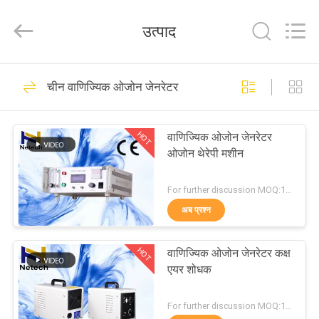
-
2026
Guangzhou OSUNSHINE Environmental Technology Co., Ltd.
उत्पाद
All
Rights
Reserved.
घर
55
चीन वाणिज्यिक ओजोन जेनरेटर
बड़े ओजोन जेनरेटर
उत्पादों
HOT
वाणिज्यिक ओजोन जेनरेटर
ओजोन थेरेपी मशीन
हमारे
बारे
For further discussion MOQ:1 इकाई
अब प्रश्न
में
93
HOT
वाणिज्यिक ओजोन जेनरेटर कक्ष
कारखाना
जल ओजोन जेनरेटर
एयर शोधक
भ्रमण
For further discussion MOQ:1 इकाई