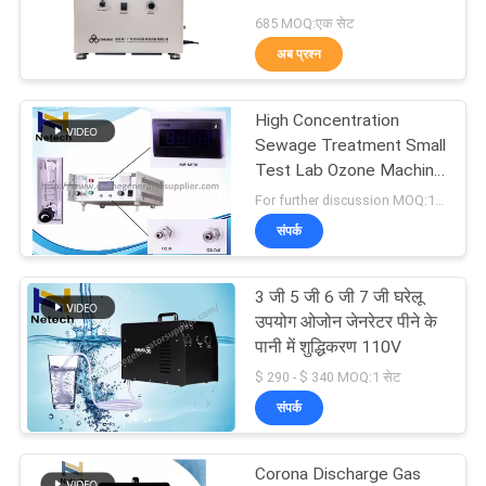
POLICY
जनरेटर कार्यालय भवनों को शुद्ध
685 MOQ:एक सेट
करें
अब प्रश्न
359
High Concentration
ओजोन जेनरेटर पार्ट्स
Sewage Treatment Small
Test Lab Ozone Machine
3g - 7g
For further discussion MOQ:1 set
संपर्क
3 जी 5 जी 6 जी 7 जी घरेलू
341
उपयोग ओजोन जेनरेटर पीने के
पानी में शुद्धिकरण 110V
वाणिज्यिक ओजोन जेनरेटर
$ 290 - $ 340 MOQ:1 सेट
संपर्क
Corona Discharge Gas