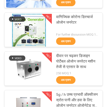
अब प्रश्न
गुणवत्ता
नियंत्रण
HOT
वाणिज्यिक कोरोना डिस्चार्ज
171
ओजोन जनरेटर
संपर्क
औद्योगिक ओजोन जेनरेटर
For further discussion MOQ:1 सेट
करें
अब प्रश्न
समाचार
HOT
दीवार पर चढ़कर डिजाइन
पोर्टेबल ओजोन जनरेटर मशीन
MERCHANTS
तेजी से प्रसार के साथ
10
250 MOQ:1
अब प्रश्न
साइटमैप
ओजोन जेनरेटर परियोजना
HOT
5g / h उच्च प्रभावी ऑक्सीजन
PRIVACY
स्रोत पानी और हवा के लिए
ओजोन जनरेटर ओजोनेटेड जल ​​