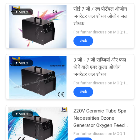
सीई 7 जी / एच पोर्टेबल ओजोन
101
जनरेटर जल शोधन ओजोन जल
शोधक
खाद्य ओजोन जेनरेटर
For further discussion MOQ:1 set
संपर्क
3 जी - 7 जी सब्जियां और फल
धोने वाले एयर कूल्ड ओजोन
जनरेटर जल शोधन
161
For further discussion MOQ:1 set
संपर्क
तैरना पूल ओजोन जेनरेटर
220V Ceramic Tube Spa
Necessities Ozone
Generator Oxygen Feed
Good Performance
For further discussion MOQ:1