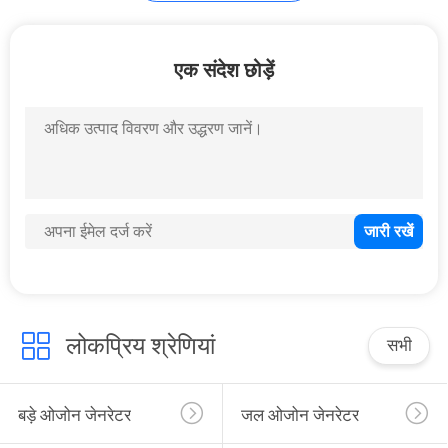
अन्य ओजोन जेनरेटर
एक संदेश छोड़ें
सहायक सुविधाएं
171
ऑक्सीजन कॉन्सन्ट्रेटर
पार्ट्स
लोकप्रिय श्रेणियां
सभी
बड़े ओजोन जेनरेटर
जल ओजोन जेनरेटर
19