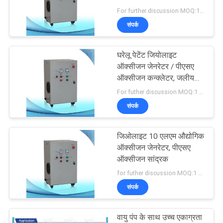
POLICY
For further discussion MOQ:1 सेट
संपर्क
359
घरेलू पेटेंट जियोलाइट
ओजोन जेनरेटर पार्ट्स
ऑक्सीजन जेनरेटर / पीएसए
ऑक्सीजन कन्क्लेटर, जलीय
कृषि वेल्डिंग के लिए
For futher discussion MOQ:1 सेट
संपर्क
जिओलाइट 10 एलएम औद्योगिक
341
ऑक्सीजन जेनरेटर, पीएसए
ऑक्सीजन सांद्रक
वाणिज्यिक ओजोन जेनरेटर
for futher discussion MOQ:1 सेट
संपर्क
वायु पंप के साथ उच्च एकाग्रता