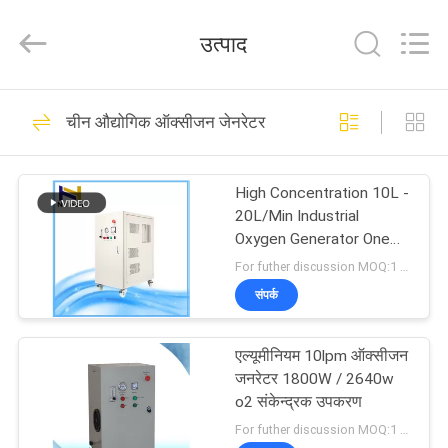
-
2026
Guangzhou OSUNSHINE Environmental Technology Co., Ltd.
उत्पाद
All
Rights
Reserved.
घर
55
चीन औद्योगिक ऑक्सीजन जेनरेटर
बड़े ओजोन जेनरेटर
उत्पादों
High Concentration 10L -
20L/Min Industrial
हमारे
Oxygen Generator One
Year Guarantee
बारे
For futher discussion MOQ:1 set
संपर्क
में
93
एल्यूमीनियम 10lpm ऑक्सीजन
कारखाना
जल ओजोन जेनरेटर
जनरेटर 1800W / 2640w
भ्रमण
o2 संकेन्द्रक उपकरण
For futher discussion MOQ:1 सेट