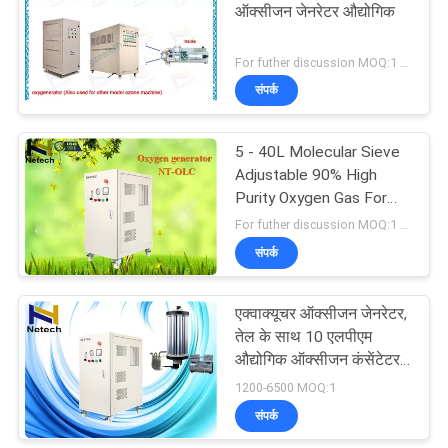
ऑक्सीजन जेनरेटर औद्योगिक
452
For futher discussion MOQ:1 सेट
संपर्क
घरेलू ओजोन जेनरेटर
5 - 40L Molecular Sieve
Adjustable 90% High
Purity Oxygen Gas For
Industrial Use
For futher discussion MOQ:1 set
संपर्क
28
एक्वाक्यूचर ऑक्सीजन जेनरेटर,
होटल ओजोन मशीन
तेल के साथ 10 एलपीएम
औद्योगिक ऑक्सीजन कंसेंटेटर -
फ्री एयर कंप्रेसर
1200-6500 MOQ:1
संपर्क