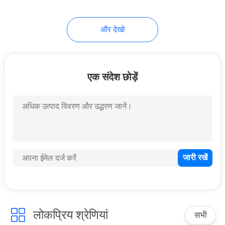
101
और देखो
खाद्य ओजोन जेनरेटर
एक संदेश छोड़ें
161
तैरना पूल ओजोन जेनरेटर
लोकप्रिय श्रेणियां
सभी