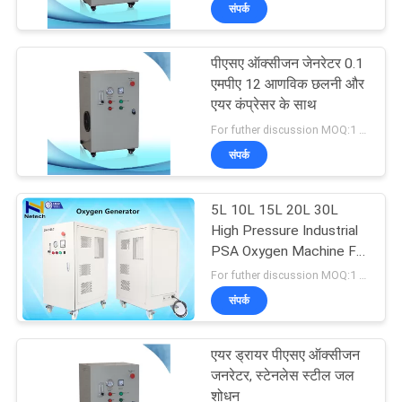
संपर्क
गुणवत्ता
नियंत्रण
पीएसए ऑक्सीजन जेनरेटर 0.1
171
एमपीए 12 आणविक छलनी और
संपर्क
एयर कंप्रेसर के साथ
औद्योगिक ओजोन जेनरेटर
For futher discussion MOQ:1 सेट
करें
संपर्क
समाचार
5L 10L 15L 20L 30L
High Pressure Industrial
MERCHANTS
PSA Oxygen Machine For
10
Fish Tank
For futher discussion MOQ:1 set
संपर्क
साइटमैप
ओजोन जेनरेटर परियोजना
एयर ड्रायर पीएसए ऑक्सीजन
PRIVACY
जनरेटर, स्टेनलेस स्टील जल
शोधन